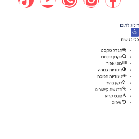
ישות
טקסט
טקסט
פור
ת גבוהה
ת הפוכה
יר
קישורים
ריא