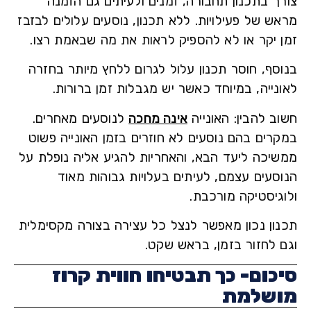
ך בתכנון תחבורה, זמנים ולעיתים גם הזמנה
ש של פעילויות. ללא תכנון, נוסעים עלולים לבזבז
 יקר או לא להספיק לראות את מה שבאמת רצו.
סף, חוסר תכנון עלול לגרום ללחץ מיותר בחזרה
נייה, במיוחד כאשר יש מגבלות זמן ברורות.
ב להבין:
האונייה
אינה מחכה
לנוסעים מאחרים.
רים בהם נוסעים לא חוזרים בזמן האונייה פשוט
יכה ליעד הבא, והאחריות להגיע אליה נופלת על
סעים עצמם, לעיתים בעלויות גבוהות מאוד
גיסטיקה מורכבת.
ון נכון מאפשר לנצל כל עצירה בצורה מקסימלית
 לחזור בזמן, בראש שקט.
כום- כך תבטיחו חווית קרוז
שלמת