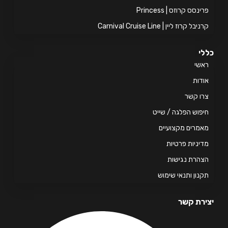
ינסס קרוזס | Princess
יבל קרוז ליין | Carnival Cruise Line
י
אשי
דות
ו קשר
פוש הפלגה / שייט
מרים מקצועיים
יניות פרטיות
הרת נגישות
נון ותנאי שימוש
רת קשר