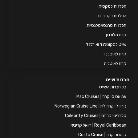
לגות למקסיקו
לגות לקריביים
לגות טרנסאטלנטיות
וז מלונדון
יט לסקוטלנד ואירלנד
וז לאיסלנד
וז לאיטליה
ות שייט
 חברות השייט
אס סי קרוז | Msc Cruises
ויג’ן קרוז ליין | Norwegian Cruise Line
ריטי קרוזס | Celebrity Cruises
Royal Caribb | רויאל קריביאן
טה קרוז | Costa Cruise