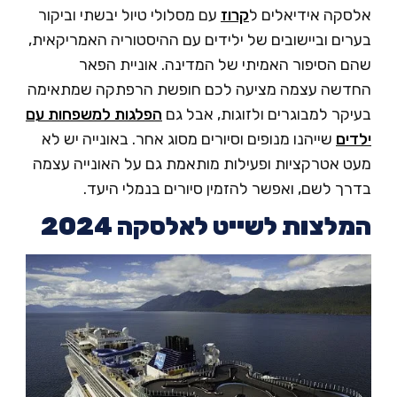
סקה אידיאלים ל
קרוז
עם מסלולי טיול יבשתי וביקור
ים וביישובים של ילידים עם ההיסטוריה האמריקאית,
ם הסיפור האמיתי של המדינה. אוניית הפאר
דשה עצמה מציעה לכם חופשת הרפתקה שמתאימה
קר למבוגרים ולזוגות, אבל גם
הפלגות למשפחות עם
דים
שייהנו מנופים וסיורים מסוג אחר. באונייה יש לא
ט אטרקציות ופעילות מותאמת גם על האונייה עצמה
ך לשם, ואפשר להזמין סיורים בנמלי היעד.
לצות לשייט לאלסקה 2024