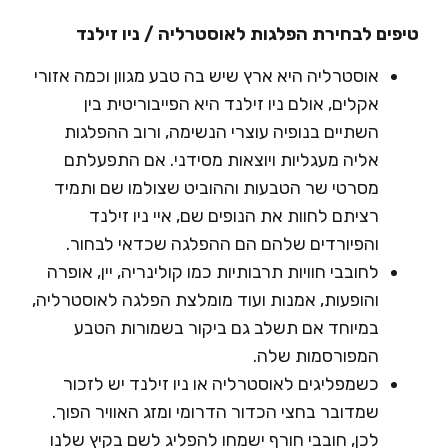
פים לבחירת הפלגות לאוסטרליה / ניו זילנד
אוסטרליה היא ארץ שיש בה טבע מגוון וכמה אזורי
אקלים, אולם ניו זילנד היא הפייבוריטית בין
השתיים בנופיה עוצרי הנשימה, ורוב ההפלגות
אליה מעגליות ויוצאות מסידני. אם התפעלתם
מסרטי שר הטבעות וההוביט שצולמו שם ותמיד
רציתם לחוות את הנופים שם, איי ניו זילנד
והפיורדים שלהם הם ההפלגה שכדאי לבחור.
לחובבי חוויות תרבותיות כמו קולינריה, יין, אופרה
והופעות, אמנות ועוד מומלצת הפלגה לאוסטרליה,
במיוחד אם תשלב גם ביקור בשמורות הטבע
המפורסמות שלה.
כשמפליגים לאוסטרליה או ניו זילנד יש לזכור
שמדובר בחצי הכדור הדרומי ומזג האוויר הפוך.
לכן, חובבי חורף ישמחו להפליג לשם בקיץ שלנו