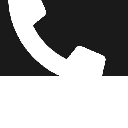
03-310-6454
Itai Rozenhimer
השאירו ביקורת של
5
כוכבים
On
יום 1 ago