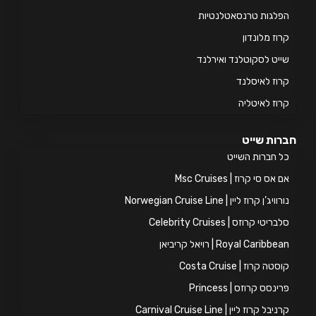
לגות טרנסאטלנטיות
וז מלונדון
יט לסקוטלנד ואירלנד
וז לאיסלנד
וז לאיטליה
ות שייט
 חברות השייט
אס סי קרוז | Msc Cruises
ויג’ן קרוז ליין | Norwegian Cruise Line
ריטי קרוזס | Celebrity Cruises
Royal Caribb | רויאל קריביאן
טה קרוז | Costa Cruise
ינסס קרוזס | Princess
יבל קרוז ליין | Carnival Cruise Line