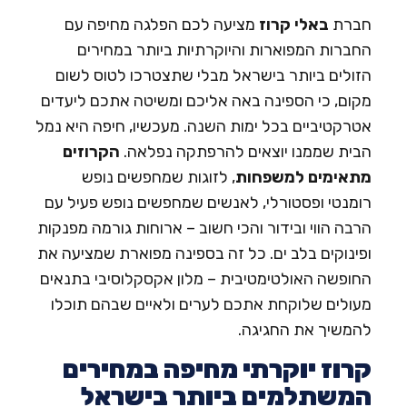
ברת
באלי קרוז
מציעה לכם הפלגה מחיפה עם
חברות המפוארות והיוקרתיות ביותר במחירים
זולים ביותר בישראל מבלי שתצטרכו לטוס לשום
קום, כי הספינה באה אליכם ומשיטה אתכם ליעדים
טרקטיביים בכל ימות השנה. מעכשיו, חיפה היא נמל
בית שממנו יוצאים להרפתקה נפלאה.
הקרוזים
תאימים למשפחות
, לזוגות שמחפשים
נופש
ומנטי ופסטורלי,
לאנשים שמחפשים
נופש פעיל
עם
רבה הווי ובידור והכי חשוב – ארוחות גורמה מפנקות
פינוקים בלב ים. כל זה בספינה מפוארת שמציעה את
חופשה האולטימטיבית – מלון אקסקלוסיבי בתנאים
עולים שלוקחת אתכם לערים ולאיים שבהם תוכלו
המשיך את החגיגה.
רוז יוקרתי מחיפה במחירים
משתלמים ביותר בישראל