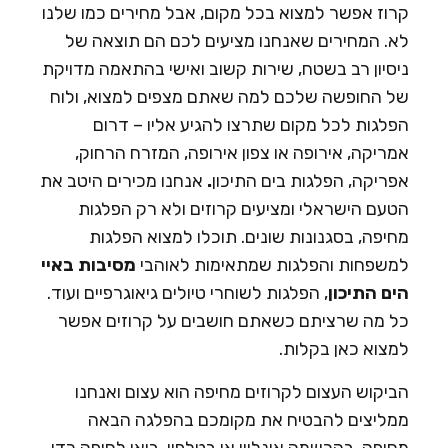
רוז אפשר למצוא בכל מקום, אבל מחירים כמו שלנו
א. המחירים שאנחנו מציעים לכם הם תוצאה של
יסיון רב בשטח, שירות קשוב ואישי בהתאמה מדויקת
ל החופשה שלכם למה שאתם מצפים למצוא, ולוח
פלגות לכל מקום שתרצו להגיע אליו –
דרום
מריקה, אירופה או צפון אירופה, המזרח הרחוק,
פריקה, הפלגות בים התיכון
.
אנחנו מכירים היטב את
טעם הישראלי ומציעים קרוזים ולא רק הפלגות
חיפה, בסגנונות שונים. תוכלו למצוא הפלגות
משפחות והפלגות שמתאימות לאוהבי
מסיבות באיי
ים התיכון
, הפלגות
לשוחרי טיולים גיאוגרפיים
ועוד.
ל מה שרציתם כשאתם חושבים על קרוזים אפשר
מצוא כאן בקלות.
ביקוש העצום לקרוזים מחיפה הוא עצום ואנחנו
מליצים להבטיח את מקומכם בהפלגה הבאה
חיפה, בהרשמה אונליין או בטלפון. בואו לחיפה כדי