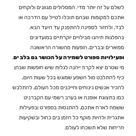
שלם על זה יותר מדי. המסלולים מגוונים ולוקחים
תכם למקומות שבהם תוכלו לטייל עם הדרכה או
בד, ולחזור לספינה להתפנק עד היעד הבא.
הפלגות תיהנו
מבילויים יוקרתיים
במועדונים
פוארים ובברים, הופעות מהשורה הראשונה
פעילויות ספורט לשמירה על הכושר גם בלב ים
.
י שטרם יצא לקרוז ייהנה לגלות שיש חופשות שבהן
יף להתלבט מול השפע שמוגש בכל שעות היום,
הכיר אנשים נינוחים וחייכנים מכל העולם,
להתלבש
מו בתצוגת אופנה
או בערב רשמי עם הקברניט
שמח לארח אתכם, להתנסות בספורט ובפעילות
תגרית ולהיות מוקף כל הזמן בים כחול ובשקיעות
זריחות שלא תשכחו לעולם.