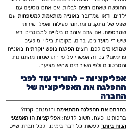
פשה שאתם רוצים לבלות. אם אתם נוסעים עם
ים, ודאו שמדובר
באונייה מותאמת למשפחות
עם
 של מתקנים ומתחמי פעילות ואפילו שירותי
טפות. אם אתם אוהבים בילויים למבוגרים ודאו
די מועדונים, ברים, מקומות בילוי ומופעים
אימים לכם. רוצים
הפלגת נופש יוקרתית
באוניית
מיום? גם זה אפשרי על פי התרשמות מהתמונות
רטונים ולפי השירותים שהיא מציעה.
ליקציות – להוריד עוד לפני
פלגה את האפליקציה של
ברה
תם את ההפלגה המתאימה
והזמנתם קרוז?
ותינו. כעת, חשוב לדעת
:
אפליקציות הן האמצעי
ח ביותר
לעשות כל דבר בימינו, ולכל חברת שייט