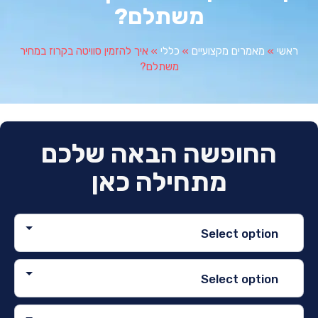
משתלם?
י
»
מאמרים מקצועיים
»
כללי
»
איך להזמין סוויטה בקרוז במחיר
משתלם?
החופשה הבאה שלכם
מתחילה כאן
Select option
Select option