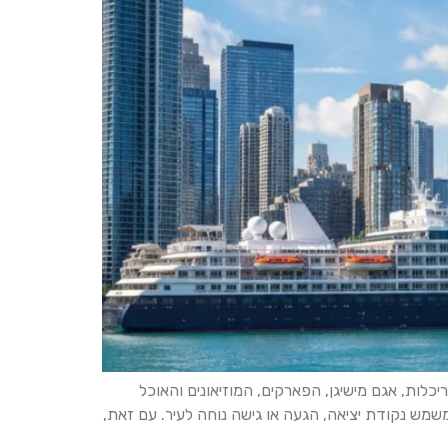
כלות, אגם מישיגן, הפארקים, המוזיאונים והאוכל
מי מאפשרים ליהנות מהעיר גם כשעומדות לרשותכם רק כמה שעות. בחלק ממסלולי הקרוז באגמים הגדולים, Navy Pier משמש נקודת יציאה, הגעה או גישה נוחה לעיר. עם זאת,