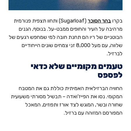
רו
בהר הסוכר
(Sugarloaf) ותחוו תצפית פנורמית
היבה על העיר והחופים ממבט-על. בנוסף, הגנים
וטניים של ריו הם תחנת חובה למי שמחפש רגעים של
שלווה, עם מעל 8,000 זני צמחים שונים הייחודיים
זיל.
מים מקומיים שלא כדאי
פספס
וויה הברזילאית האמיתית כוללת גם את המטבח
ומי. נסו את הפייז'ואדה – תבשיל מסורתי משעועית
ורה ובשר, המוגש לצד אורז ותפוזים, המאכל
פורסם המזוהה עם ברזיל.