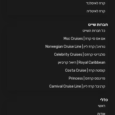
וז לאיסלנד
וז לאיטליה
ות שייט
 חברות השייט
אס סי קרוז | Msc Cruises
ויג’ן קרוז ליין | Norwegian Cruise Line
ריטי קרוזס | Celebrity Cruises
Royal Caribb | רויאל קריביאן
טה קרוז | Costa Cruise
ינסס קרוזס | Princess
יבל קרוז ליין | Carnival Cruise Line
י
אשי
דות