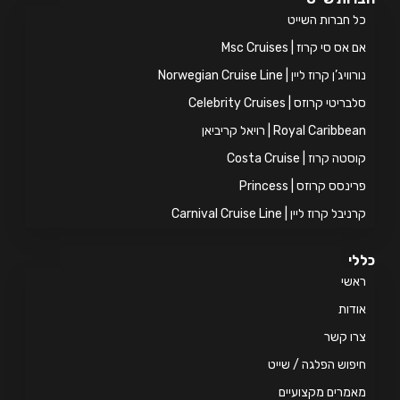
 חברות השייט
אס סי קרוז | Msc Cruises
ויג’ן קרוז ליין | Norwegian Cruise Line
ריטי קרוזס | Celebrity Cruises
Royal Caribb | רויאל קריביאן
טה קרוז | Costa Cruise
ינסס קרוזס | Princess
יבל קרוז ליין | Carnival Cruise Line
י
אשי
דות
ו קשר
פוש הפלגה / שייט
מרים מקצועיים