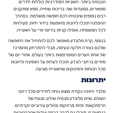
והה ביותר. האוניות המודרניות כוללות חדרים
וארים, מסעדות שף, בריכות שחייה, ספא ומתקנים
ים נוספים שיבטיחו לכם חופשה מושלמת. במהלך
לגה תוכלו ליהנות מהופעות בידור חיות, פעילויות
 המשפחה, ואפילו קניות בדיוטי פרי על האונייה.
וסף, קרוז מלונדון מאפשר לכם להתחיל את החופשה
כם בצורה חלקה ונעימה, מבלי להתרחק מהמרכז
 אחת הערים המפורסמות ביותר בעולם. אחרי יום של
רים ברחבי לונדון, תוכלו לעלות על הספינה וליהנות
 הנוחות והפינוקים שהאונייה מציעה.
רונות
בד היותה נקודת מוצא נוחה לתיירים מכל רחבי
לם, שייט מלונדון מבטיח שילוב מנצח של
תקאות ימיות מרתקות וטיולים עירוניים יוקרתיים.
יעה זו, תוכלו גם לבקר בכמה יעדים אטרקטיביים