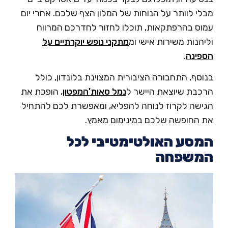
י לוותר על הנוחות של המלון הצף שלכם. אחרי יום
וס בהרפתקאות, תוכלו לחזור לחדרכם המרווח
הנות משירות אישי ומ
מתקני נופש יוקרתיים על
פינה
.
סף, התחבורה הציבורית המצוינת בלונדון, כולל
כבת שיוצאת היישר ל
נמל סאות'המפטון
, הופכת את
ישה לקרוז לנוחה להפליא, ומאפשרת לכם להתחיל
 החופשה שלכם במינימום מאמץ.
סע האולטימטיבי לכל
משפחה