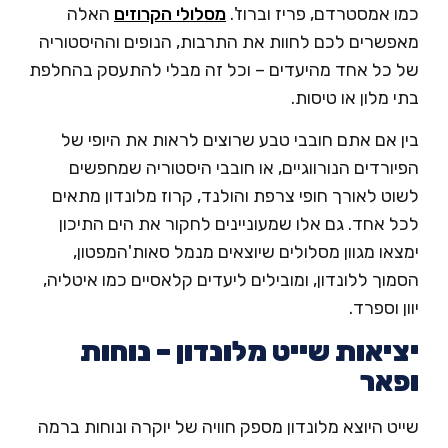
 אמסטרדם, פריז וברוז'.
מסלולי הקרוזים
האלה
פשרים לכם לחוות את התרבות, הנופים וההיסטוריה
 כל אחד מהיעדים – וכל זה מבלי להתעסק בהחלפת
 מלון או טיסות.
 אם אתם חובבי טבע שרוצים לראות את היופי של
ורדים הנורווגיים, או חובבי היסטוריה שמחפשים
ט לאורך חופי צרפת והולנד, קרוז מלונדון מתאים
 אחד. גם אלו שמעוניינים לחקור את הים התיכון
או מגוון מסלולים שיוצאים מנמל סאות'המפטון,
וך ללונדון, ומובילים ליעדים קלאסיים כמו איטליה,
ן וספרד.
יאות שייט מלונדון –
נוחות
אר
ט היוצא מלונדון מספק חוויה של יוקרה ונוחות ברמה