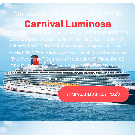
רניבל קרוז ליין | Carnival Cruise Line
Carnival Luminosa
אורחים שיוצאים להפליג ב-Carnival Luminosa יכולים לצפות לאירוח
כיף שהם קרנבל טהור, שאין לטעות בו, עם כל כך הרבה מאפיינים
מועדפים על הסיפון כמו הטעמים של Alchemy Bar®, Fahrenheit
555 Steakhouse™ ו-RedFrog® Rum Bar; הבידור של Playlist
Productions™, Piano Bar 88 ו-The Punchliner™ Comedy
Club; בנוסף להרגעה של Cloud 9 Spa™ ו-Serenity™. וכשאתה
, אתה עדיין יכול לצפות לנופים נהדרים והרבה אור טבעי – הספינה
נבנתה עם הרבה חלונות.
לצפייה בהפלגות באונייה