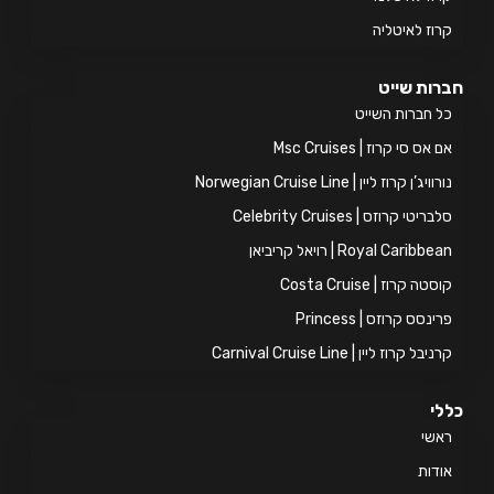
וז לאיטליה
ות שייט
 חברות השייט
אס סי קרוז | Msc Cruises
ויג’ן קרוז ליין | Norwegian Cruise Line
ריטי קרוזס | Celebrity Cruises
Royal Caribb | רויאל קריביאן
טה קרוז | Costa Cruise
ינסס קרוזס | Princess
יבל קרוז ליין | Carnival Cruise Line
י
אשי
דות