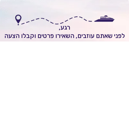
רגע,
י שאתם עוזבים, השאירו פרטים וקבלו הצעה
אישית להפלגה חלומית!
לשיחה עם יועץ שייט
Itai Rozenhimer
השאירו ביקורת של
5
כוכבים
On
יום 1 ago
מובן לי שכל הקרוזים יוצאים מחו"ל ולא מישראל.
הנני מסכים/ה לקבל מעת לעת חדשות ועדכונים מעולם
שייט לרבות מבצעים וחומרים פרסומיים
אני מאשר/ת כי ידוע לי שהפרטים שמסרתי יישמרו