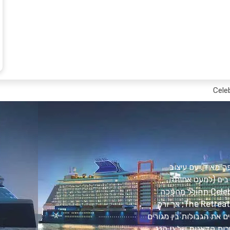
Cele
ספינה השנייה בסדרת Edge® המצופה מאוד. עם עיצוב
 בים (למעט אחותה
המדהימה לא פחות, Celebrity Edge®, כמובן), Celebrity ApexSM תחולל מהפכה
באופן שבו אתם חווים את העולם. גלו את היוקרה שאין שני לה של The Retreat, אך ורק
ם את הגבולות בין מגורים
ות הדאגות של גן הגג.