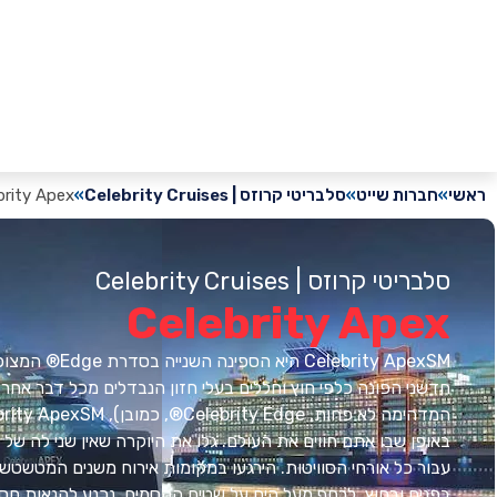
ראשי
חברות שייט
סלבריטי קרוזס | Celebrity Cruises
brity Apex
סלבריטי קרוזס | Celebrity Cruises
Celebrity Apex
Celebrity ApexSM היא ה
חדשני הפונה כלפי חוץ וחללים בעלי חזון הנבדלים מכל דבר אחר
עבור כל אורחי הסוויטות. הירגעו במקומות אירוח משנים המטשטשי
בפנים ובחוץ. לרחף מעל הים על שטיח הקסמים. נכנע להנאות חסר