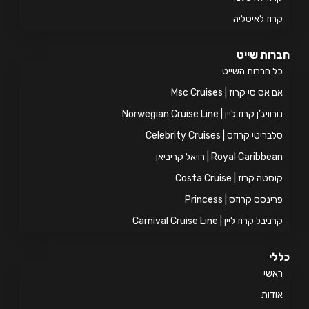
וז לאיטליה
ות שייט
 חברות השייט
אס סי קרוז | Msc Cruises
ויג’ן קרוז ליין | Norwegian Cruise Line
ריטי קרוזס | Celebrity Cruises
Royal Caribb | רויאל קריביאן
טה קרוז | Costa Cruise
ינסס קרוזס | Princess
יבל קרוז ליין | Carnival Cruise Line
י
אשי
דות