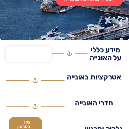
דע כללי
 האונייה
רקציות באונייה
חדרי האונייה
צפו
בסרטון
יה וסרטון