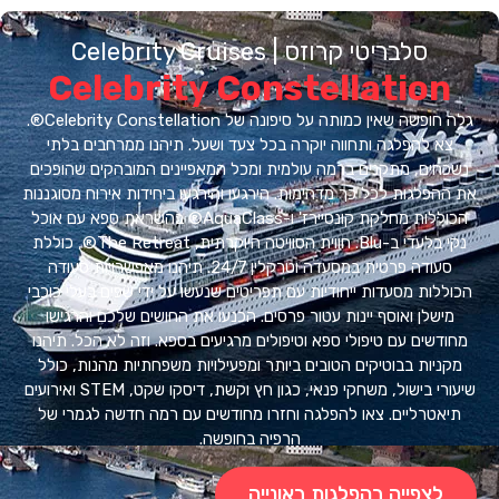
סלבריטי קרוזס | Celebrity Cruises
Celebrity Constellatio
גלה חופשה שאין כמותה על סיפונה של Celebrity Constellation®.
א להפלגה ותחווה יוקרה בכל צעד ושעל. תיהנו ממרחבים בלתי
חים, מתקנים ברמה עולמית ומכל המאפיינים המובהקים שהופכים
הפלגות לכל כך מדהימות. הירגעו והירגעו ביחידות אירוח מסוגננות
הכוללות מחלקת קונסיירז' ו-AquaClass® בהשראת ספא ​​עם אוכל
נקי בלעדי ב-Blu. חווית הסוויטה היוקרתית, The Retreat®, כוללת
סעודה פרטית במסעדה וטרקלין 24/7. תיהנו מאפשרויות סעודה
לות מסעדות ייחודיות עם תפריטים שנעשו על ידי שפים בעלי כוכבי
ישלן ואוסף יינות עטור פרסים. הכנעו את החושים שלכם והרגישו
דשים עם טיפולי ספא וטיפולים מרגיעים בספא. וזה לא הכל. תיהנו
ניות בבוטיקים הטובים ביותר ומפעילויות משפחתיות מהנות, כולל
שיעורי בישול, משחקי פנאי, כגון חץ וקשת, דיסקו שקט, STEM ואירועים
אטרליים. צאו להפלגה וחזרו מחודשים עם רמה חדשה לגמרי של
הרפיה בחופשה.
לצפייה בהפלגות באונייה