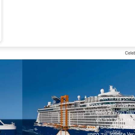
Cele
ניות. מהסקיצות הראשונות
לת מימד. משטיח הקסם
החדש והמדהים ועד לבריכות הצלילה הפרטיות בווילות אדג' החדשות בעלות 2 קומות,
ודי הפונה כלפי חוץ
לים ולמקומות שבהם תבקרו
במגוון חללים, החל מחדרי ה-Edge Staterooms עם Infinite VerandasSM, ועד לסיפון