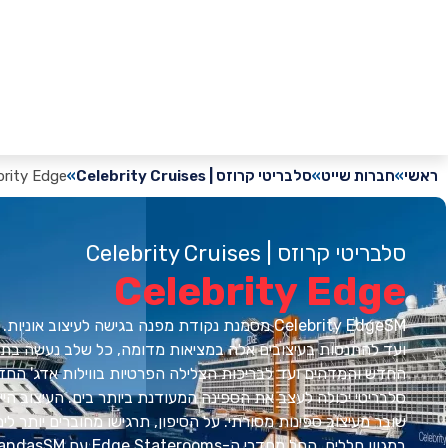
ראשי
חברות שייט
סלבריטי קרוזס | Celebrity Cruises
brity Edge
סלבריטי קרוזס | Celebrity Cruises
Celebrity Edge
Celebrity EdgeSM מסמנת נקודת מפנה בגישה לעיצוב או
ועד להתנסות בעיצובים אלה במציאות מדומה, כל שלב נעשה בת
סלבריטי יכולה לעצב את הספינה המעודנת ביותר בים. העיצוב הייח
שובר מעיצוב ספינות מסורתי. על הסיפון, תרגישו מחוברים יותר 