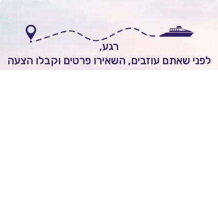
רגע,
י שאתם עוזבים, השאירו פרטים וקבלו הצעה
אישית להפלגה חלומית!
לשיחה עם יועץ שייט
Itai Rozenhimer
השאירו ביקורת של
5
כוכבים
On
יום 1 ago
מובן לי שכל הקרוזים יוצאים מחו"ל ולא מישראל.
הנני מסכים/ה לקבל מעת לעת חדשות ועדכונים מעולם
שייט לרבות מבצעים וחומרים פרסומיים
אני מאשר/ת כי ידוע לי שהפרטים שמסרתי יישמרו