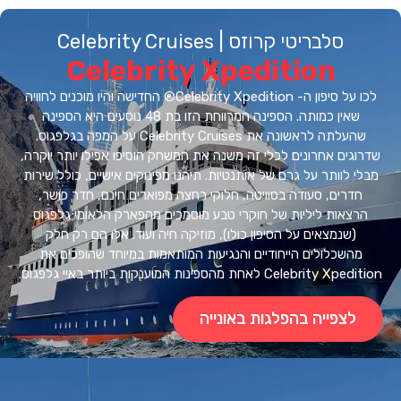
סלבריטי קרוזס | Celebrity Cruises
Celebrity Xpedition
לכו על סיפון ה- Celebrity Xpedition® החדישה והיו מוכנים לחוויה
שאין כמותה. הספינה המרווחת הזו בת 48 נוסעים היא הספינה
שהעלתה לראשונה את Celebrity Cruises על המפה בגלפגוס.
גים אחרונים לכלי זה משנה את המשחק הוסיפו אפילו יותר יוקרה,
 לוותר על גרם של אותנטיות. תיהנו מפינוקים אישיים, כולל שירות
דרים, סעודה בסוויטה, חלוקי רחצה מפוארים חינם, חדר כושר,
צאות ליליות של חוקרי טבע מוסמכים מהפארק הלאומי גלפגוס
(שנמצאים על הסיפון כולו), מוזיקה חיה ועוד. אלו הם רק חלק
השכלולים הייחודיים והנגיעות המותאמות במיוחד שהופכים את
Celebri לאחת מהספינות המוענקות ביותר באיי גלפגוס.
לצפייה בהפלגות באונייה