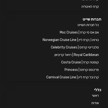
וז לאיטליה
ות שייט
 חברות השייט
אס סי קרוז | Msc Cruises
ויג’ן קרוז ליין | Norwegian Cruise Line
ריטי קרוזס | Celebrity Cruises
Royal Caribb | רויאל קריביאן
טה קרוז | Costa Cruise
ינסס קרוזס | Princess
יבל קרוז ליין | Carnival Cruise Line
י
אשי
דות