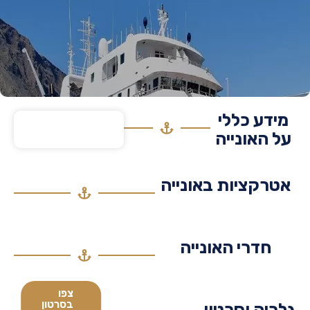
דע כללי
 האונייה
רקציות באונייה
חדרי האונייה
צפו
בסרטון
יה וסרטון