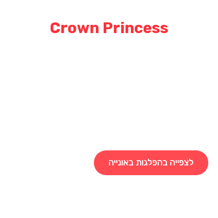
פרינסס קרוזס | Princess
Crown Princess
עם החידושים האחרונים של Princess Cruises, Crown Princess
היא אחת מהספינות הגדולות של Princess Cruises, עם מקום
ל-3,080 נוסעים. מכמעט 900 המרפסות שלה, תוכלו ליהנות מנופים
בים של נופים רומנטיים ברחבי העולם. עם זאת, לאחר שחווית את
חות הנינוחה של פרינסס קרוזס מקומות אינטימיים על הסיפון, אולי
לא תרצה לחקור את היופי על החוף! השלווה של The Sanctuary®
וירת בית הקפה הרחוב הבלתי פורמלית של הפיאצה עשויה להפתיע
ותך במשך היום, בעוד הלילות שלך עשויים להיות מלאים באוכל
הטעימות המוצע ב-Crown Grill ואחריו סרט ראשון ב-Movies Under
הכוכבים®.
לצפייה בהפלגות באונייה