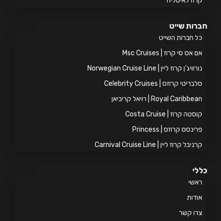
וז לאיטליה
ות שייט
 חברות השייט
אס סי קרוז | Msc Cruises
ויג’ן קרוז ליין | Norwegian Cruise Line
ריטי קרוזס | Celebrity Cruises
Royal Caribb | רויאל קריביאן
טה קרוז | Costa Cruise
ינסס קרוזס | Princess
יבל קרוז ליין | Carnival Cruise Line
י
אשי
דות
ו קשר