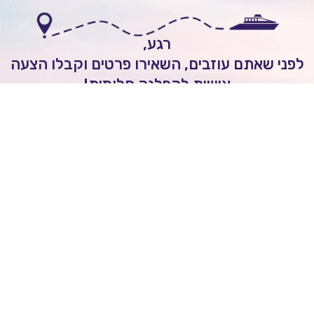
רגע,
י שאתם עוזבים, השאירו פרטים וקבלו הצעה
אישית להפלגה חלומית!
לשיחה עם יועץ שייט
Itai Rozenhimer
השאירו ביקורת של
5
כוכבים
On
יום 1 ago
מובן לי שכל הקרוזים יוצאים מחו"ל ולא מישראל.
הנני מסכים/ה לקבל מעת לעת חדשות ועדכונים מעולם
שייט לרבות מבצעים וחומרים פרסומיים
אני מאשר/ת כי ידוע לי שהפרטים שמסרתי יישמרו
ויעובדו בהתאם לחוק הגנת הפרטיות, התשמ"א–1981
ולל תיקון 13), ובהתאם ל
מדיניות הפרטיות
שלנו.