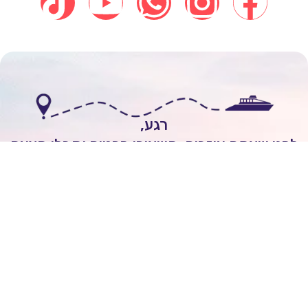
רגע,
י שאתם עוזבים, השאירו פרטים וקבלו הצעה
אישית להפלגה חלומית!
לשיחה עם יועץ שייט
Itai Rozenhimer
השאירו ביקורת של
5
כוכבים
On
יום 1 ago
מובן לי שכל הקרוזים יוצאים מחו"ל ולא מישראל.