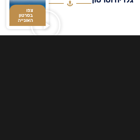
צפו
בסרטון
האונייה