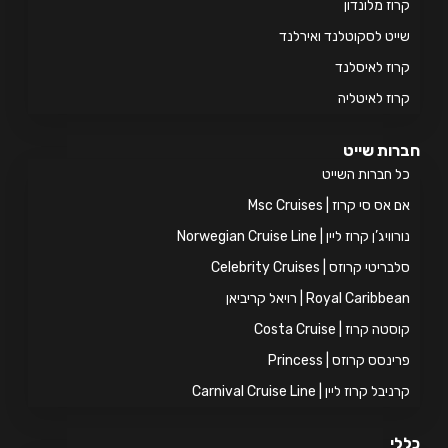
וז מלונדון
יט לסקוטלנד ואירלנד
וז לאיסלנד
וז לאיטליה
ות שייט
 חברות השייט
אס סי קרוז | Msc Cruises
ויג’ן קרוז ליין | Norwegian Cruise Line
ריטי קרוזס | Celebrity Cruises
Royal Caribb | רויאל קריביאן
טה קרוז | Costa Cruise
ינסס קרוזס | Princess
יבל קרוז ליין | Carnival Cruise Line
י