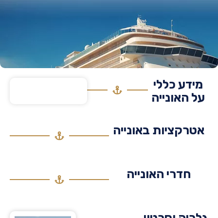
דע כללי
 האונייה
רקציות באונייה
חדרי האונייה
יה וסרטון