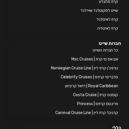
וז מלונדון
יט לסקוטלנד ואירלנד
וז לאיסלנד
וז לאיטליה
ות שייט
 חברות השייט
אס סי קרוז | Msc Cruises
ויג’ן קרוז ליין | Norwegian Cruise Line
ריטי קרוזס | Celebrity Cruises
Royal Caribb | רויאל קריביאן
טה קרוז | Costa Cruise
ינסס קרוזס | Princess
יבל קרוז ליין | Carnival Cruise Line
י