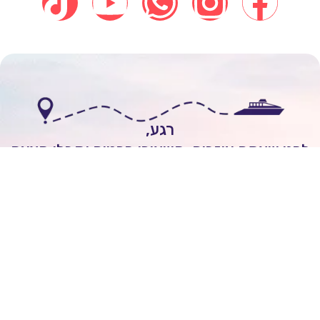
רגע,
י שאתם עוזבים, השאירו פרטים וקבלו הצעה
אישית להפלגה חלומית!
לשיחה עם יועץ שייט
Itai Rozenhimer
השאירו ביקורת של
5
כוכבים
On
יום 1 ago
מובן לי שכל הקרוזים יוצאים מחו"ל ולא מישראל.