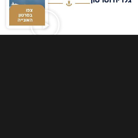
צפו
בסרטון
האונייה