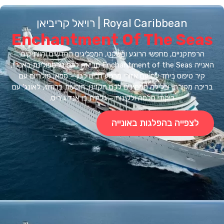
Royal Caribbean | רויאל קריביאן
Enchantment Of The Se
רפתקניים, מחפשי הרוגע והשקט, המפליגים החדשים והוותיקים.
האנייה Enchantment of the Seas מביאה לכם טרמפולינת באנג'י,
ר טיפוס ביחד עם עם אזורי מרגוע רבים כגון – ספא, סולריום עם
ה מקורה, ובלילה ממתינים לכם הקזינו, הופעות ברודווי, לאונג' עם
ריקודי סלסה ולקינוח – גלידת בן אנד ג'ריס.
לצפייה בהפלגות באונייה