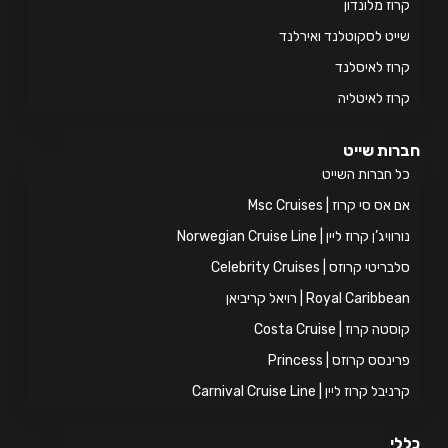
וז מלונדון
יט לסקוטלנד ואירלנד
וז לאיסלנד
וז לאיטליה
ות שייט
 חברות השייט
אס סי קרוז | Msc Cruises
ויג’ן קרוז ליין | Norwegian Cruise Line
ריטי קרוזס | Celebrity Cruises
Royal Caribb | רויאל קריביאן
טה קרוז | Costa Cruise
ינסס קרוזס | Princess
יבל קרוז ליין | Carnival Cruise Line
י