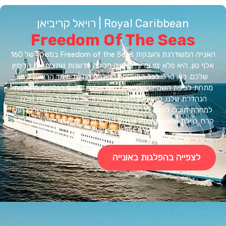
Royal Caribbean | רויאל קריביאן
Freedom Of The Seas
האנייה המשודרגת והענקית Freedom of the Seas במשקל של 160
טון, היא פלא ימי אדיר. האנייה מכילה חדשנות שתצית את הדימיון
כם. ראו סרט לכל המשפחה בקולנוע התלת מימד הראשון בים,
ת לכיפת השמיים. הכניסו צבע להפלגה שלכם בגלריית התמונות
הדרת שלנו. סיימו את היום עם יין אדום או לבן בבר היינות שלנו.
רת תוכלו לחזור לבריכת הגלים, קיר הטיפוס, אולם ההחלקה על
קרח. טיילת Royal Promenade האהובה כל כך ועוד. מיני גולף, אזור
ייעודי לילדים בבריכות ועוד ועוד.
לצפייה בהפלגות באונייה