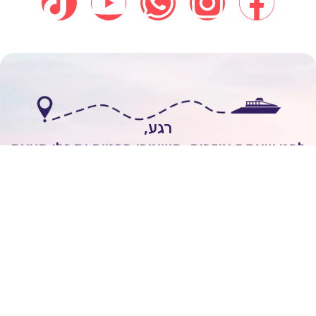
רגע,
י שאתם עוזבים, השאירו פרטים וקבלו הצעה
אישית להפלגה חלומית!
לשיחה עם יועץ שייט
Itai Rozenhimer
השאירו ביקורת של
5
כוכבים
On
יום 1 ago
מובן לי שכל הקרוזים יוצאים מחו"ל ולא מישראל.