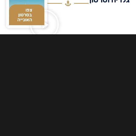
צפו
בסרטון
האונייה