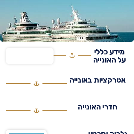
דע כללי
 האונייה
רקציות באונייה
חדרי האונייה
יה וסרטון