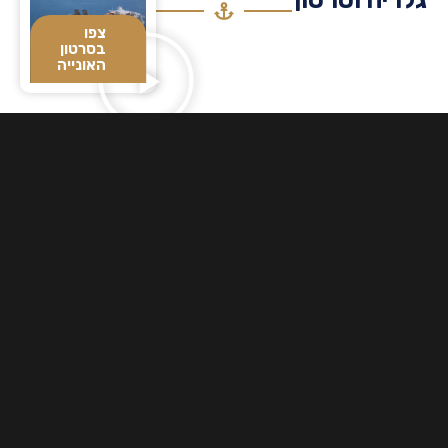
צפו
בסרטון
האונייה