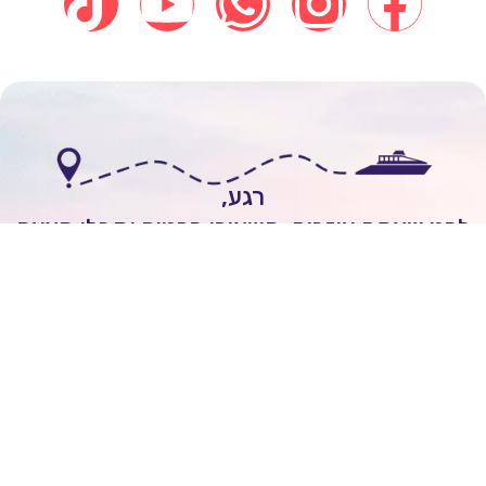
רגע,
י שאתם עוזבים, השאירו פרטים וקבלו הצעה
אישית להפלגה חלומית!
לשיחה עם יועץ שייט
Itai Rozenhimer
השאירו ביקורת של
5
כוכבים
On
יום 1 ago
מובן לי שכל הקרוזים יוצאים מחו"ל ולא מישראל.