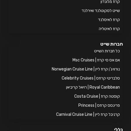
וז מלונדון
יט לסקוטלנד ואירלנד
וז לאיסלנד
וז לאיטליה
ות שייט
 חברות השייט
אס סי קרוז | Msc Cruises
ויג’ן קרוז ליין | Norwegian Cruise Line
ריטי קרוזס | Celebrity Cruises
Royal Caribb | רויאל קריביאן
טה קרוז | Costa Cruise
ינסס קרוזס | Princess
יבל קרוז ליין | Carnival Cruise Line
י