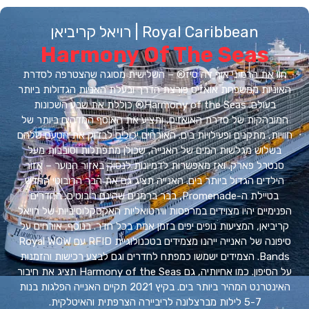
Royal Caribbean | רויאל קריביאן
Harmony Of The Seas
ו את הרמוני אוף דה סיז® – השלישית מסוגה שהצטרפה לסדרת
ניות ממשפחת אואזיס פורצת הדרך ובעלת האניות הגדולות ביותר
בעולם. Harmony of the Seas® כוללת את שבע השכונות
בהקות של סדרת האואזיס, ותציע את האוסף המדהים ביותר של
ות, מתקנים ופעילויות בים. האורחים יכולים לבדוק את הטעם שלהם
שלוש מגלשות המים של האנייה, שכולן מתפתלות וסובבות מעל
טרל פארק. ואז מאפשרות לדמיונות לנסוק באזור הנוער – אזור
לדים הגדול ביותר בים. האנייה תציג גם את הבר הרובוטי החדש
בטיילת ה-Promenade, בבר ברמנים שהינם רובוטים. החדרים
מיים יהיו מצוידים במרפסות ווירטואליות האקסקלוסיביות של רויאל
ביאן, המציעות נופים יפים בזמן אמת בכל חדר. בנוסף, אורחים על
סיפונה של האנייה ייהנו מצמידים בטכנולוגיית RFID עם Royal WOW
Bands. הצמידים ישמשו כמפתח לחדרים וגם לבצע רכישות והזמנות
על הסיפון. כמו אחיותיה, גם Harmony of the Seas תציג את חיבור
האינטרנט המהיר ביותר בים. בקיץ 2021 תקיים האנייה הפלגות בנות
5-7 לילות מברצלונה לריביירה הצרפתית והאיטלקית.