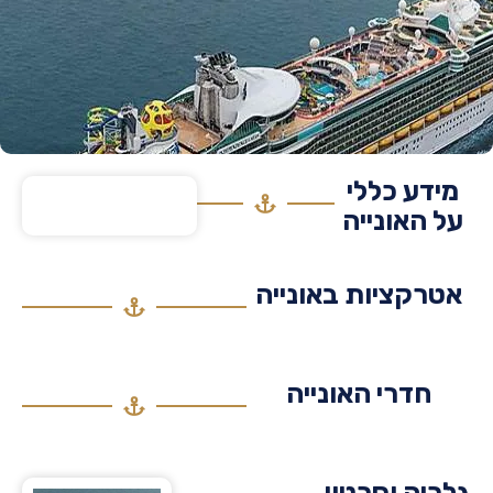
דע כללי
 האונייה
רקציות באונייה
חדרי האונייה
יה וסרטון