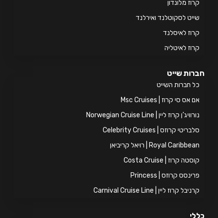
וז מלונדון
יט לסקוטלנד ואירלנד
וז לאיסלנד
וז לאיטליה
ות שייט
 חברות השייט
אס סי קרוז | Msc Cruises
ויג’ן קרוז ליין | Norwegian Cruise Line
ריטי קרוזס | Celebrity Cruises
Royal Caribb | רויאל קריביאן
טה קרוז | Costa Cruise
ינסס קרוזס | Princess
יבל קרוז ליין | Carnival Cruise Line
י