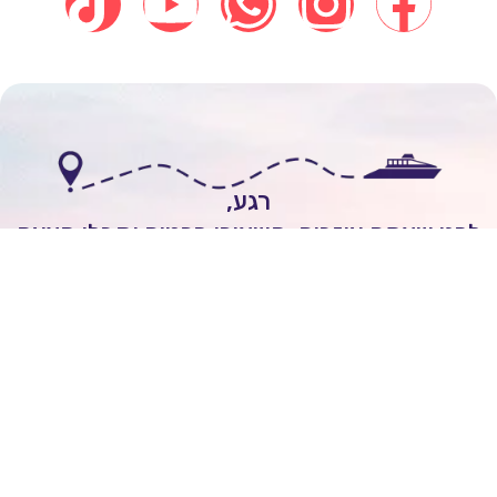
רגע,
י שאתם עוזבים, השאירו פרטים וקבלו הצעה
אישית להפלגה חלומית!
לשיחה עם יועץ שייט
Itai Rozenhimer
השאירו ביקורת של
5
כוכבים
On
יום 1 ago
מובן לי שכל הקרוזים יוצאים מחו"ל ולא מישראל.