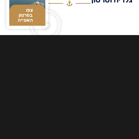
צפו
בסרטון
האונייה