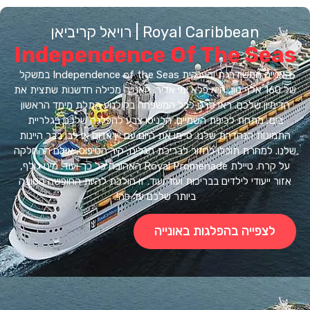
Royal Caribbean | רויאל קריביאן
Independence Of The Se
האנייה המשודרגת והענקית Independence of the Seas במשקל
של 160 אלף טון, היא פלא ימי אדיר. האנייה מכילה חדשנות שתצית את
מיון שלכם. ראו סרט לכל המשפחה בקולנוע התלת מימד הראשון
ים, מתחת לכיפת השמיים. הכניסו צבע להפלגה שלכם בגלריית
ונות הנהדרת שלנו. סיימו את היום עם יין אדום או לבן בבר היינות
. למחרת תוכלו לחזור לבריכת הגלים, קיר הטיפוס, אולם ההחלקה
על קרח. טיילת Royal Promenade האהובה כל כך ועוד. מיני גולף,
ר ייעודי לילדים בבריכות ועוד ועוד. זו הולכת להיות החופשה הטובה
ביותר שלכם עד כה!.
לצפייה בהפלגות באונייה