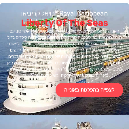
Royal Caribbean | רויאל קריביאן
Liberty Of The Seas
האנייה Liberty of the Seas במשקל עצום של 160 אלף טון, עם
ות מרגשות כמו מגלשת המים הגדולה בים. פארק מים לילדים גדול
ד. אפשרויות לארוחות רחב יותר, החל ממקסיקני מודרני, ג'יאובני
המסעדה האיטקלית הידועה ועד R בר. עם חדרים פנורמיים חדשים
רי, זה הולכת להיות באמת חוויה של פעם בחיים. כמובן שהדברים
ילים" שלנו תמיד שם: קיר הטיפוס, בריכת הגלים לגלישה עם גלשן,
 גולף, ג'אקוזי, אולם החלקה על הקרח, מגרש כדורסל, ספא ענק,
סולריום וזו רק רשימה חלקית. בוא לראות את השאר!.
לצפייה בהפלגות באונייה