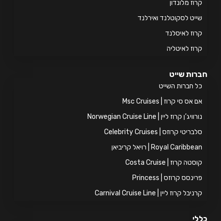
וז מלונדון
יט לסקוטלנד ואירלנד
וז לאיסלנד
וז לאיטליה
ות שייט
 חברות השייט
אס סי קרוז | Msc Cruises
ויג’ן קרוז ליין | Norwegian Cruise Line
ריטי קרוזס | Celebrity Cruises
Royal Caribb | רויאל קריביאן
טה קרוז | Costa Cruise
ינסס קרוזס | Princess
יבל קרוז ליין | Carnival Cruise Line
י