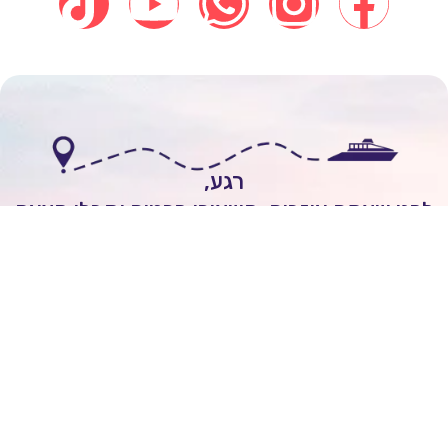
רגע,
י שאתם עוזבים, השאירו פרטים וקבלו הצעה
אישית להפלגה חלומית!
לשיחה עם יועץ שייט
Itai Rozenhimer
השאירו ביקורת של
5
כוכבים
On
יום 1 ago
מובן לי שכל הקרוזים יוצאים מחו"ל ולא מישראל.