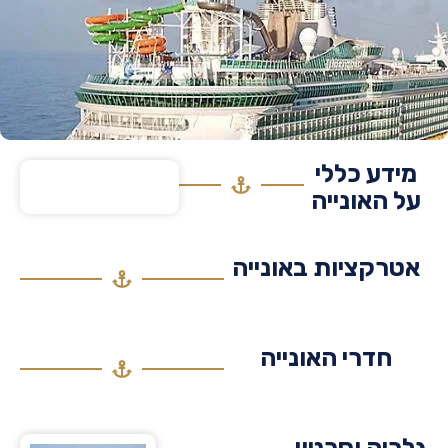
דע כללי
 האונייה
רקציות באונייה
חדרי האונייה
יה וסרטון