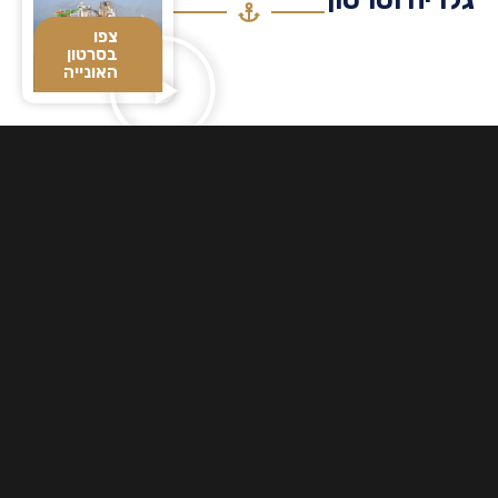
צפו
בסרטון
האונייה