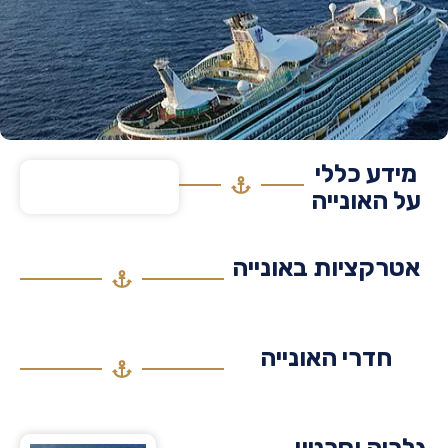
דע כללי
 האונייה
רקציות באונייה
חדרי האונייה
יה וסרטון