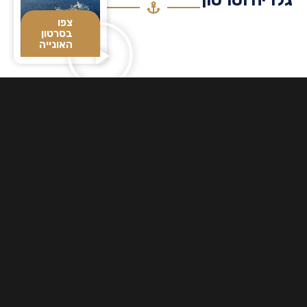
צפו
בסרטון
האונייה