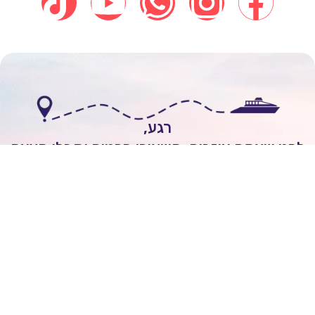
רגע,
י שאתם עוזבים, השאירו פרטים וקבלו הצעה
אישית להפלגה חלומית!
לשיחה עם יועץ שייט
Itai Rozenhimer
השאירו ביקורת של
5
כוכבים
On
יום 1 ago
מובן לי שכל הקרוזים יוצאים מחו"ל ולא מישראל.