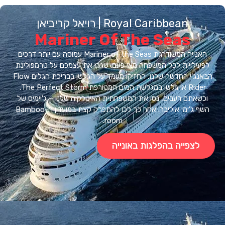
Royal Caribbean | רויאל קריביאן
Mariner Of The Seas
האנייה המשודרגת Mariner of the Seas עמוסה עם יותר דרכים
ילויות לכל המשפחה מאי פעם. שגרו את עצמכם על טרמפולינת
הבאנג'י החדשה שלנו, החזיקו מעמד על הגלשן בבריכת הגלים Flow
Rider או גלשו במגלשת המים המטורפת The Perfect Storm.
שאתם רעבים, נסו את המשפחתית האיטלקיה שלנו – ג'יימיס של
השף ג'ימי אוליבר. אחר כך לכו להתפרק קצת במועדון ה-Bamboo
room.
לצפייה בהפלגות באונייה