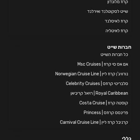
וז מלונדון
יט לסקוטלנד ואירלנד
וז לאיסלנד
וז לאיטליה
ות שייט
 חברות השייט
אס סי קרוז | Msc Cruises
ויג’ן קרוז ליין | Norwegian Cruise Line
ריטי קרוזס | Celebrity Cruises
Royal Caribb | רויאל קריביאן
טה קרוז | Costa Cruise
ינסס קרוזס | Princess
יבל קרוז ליין | Carnival Cruise Line
י