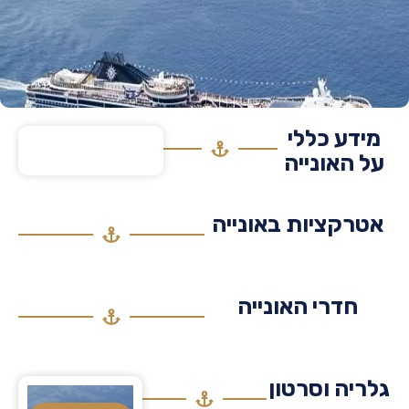
דע כללי
 האונייה
רקציות באונייה
חדרי האונייה
יה וסרטון