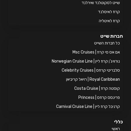
יט לסקוטלנד ואירלנד
וז לאיסלנד
וז לאיטליה
ות שייט
 חברות השייט
אס סי קרוז | Msc Cruises
ויג’ן קרוז ליין | Norwegian Cruise Line
ריטי קרוזס | Celebrity Cruises
Royal Caribb | רויאל קריביאן
טה קרוז | Costa Cruise
ינסס קרוזס | Princess
יבל קרוז ליין | Carnival Cruise Line
י
אשי