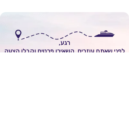
רגע,
י שאתם עוזבים, השאירו פרטים וקבלו הצעה
אישית להפלגה חלומית!
לשיחה עם יועץ שייט
Itai Rozenhimer
השאירו ביקורת של
5
כוכבים
On
יום 1 ago
מובן לי שכל הקרוזים יוצאים מחו"ל ולא מישראל.
הנני מסכים/ה לקבל מעת לעת חדשות ועדכונים מעולם