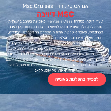
אם אס סי קרוז | Msc Cruises
MSC דיוינה
MSC דיוינה, מסדרת Fantasia Class, מאופיינת בעיצוב בהשראת
פיה לורן. בלב האונייה תוכלו למצוא מדרגות המצופות כולן באבני
רובסקי, פיאצה איטלקית אמיתית הכוללת בר אספרסו, גלידריה,
חנויות מאפים וקינוחים, דיוטי פרי וחנויות בוטיק. ב-18 קומות האונייה
וכלו למצוא שלל מסעדות, ברים וטרקלינים מקסימים לצד קזינו,
יאטרון מפואר, ספא, חדר כושר, מתקני ספורט ועוד. ילדכם יוכלו
ות ממגוון אטרקציות במועדוני הילדים המתאימים לכל גיל, מחדר
משחקי וידאו, סימולטור פורמולה 1, קולנוע 4D, ופארק מים. לבחירתכם
י אירוח ברמה הגובהה ביותר החל מחדרים עם מרפסת לים ועד
לחדרי ה-VIP של יאכט קלאב.
לצפייה בהפלגות באונייה