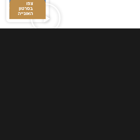
צפו
בסרטון
האונייה