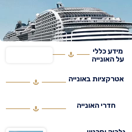
דע כללי
 האונייה
רקציות באונייה
חדרי האונייה
יה וסרטון