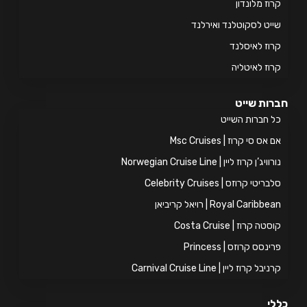
וז מלונדון
יט לסקוטלנד ואירלנד
וז לאיסלנד
וז לאיטליה
ות שייט
 חברות השייט
אס סי קרוז | Msc Cruises
ויג’ן קרוז ליין | Norwegian Cruise Line
ריטי קרוזס | Celebrity Cruises
Royal Caribb | רויאל קריביאן
טה קרוז | Costa Cruise
ינסס קרוזס | Princess
יבל קרוז ליין | Carnival Cruise Line
י