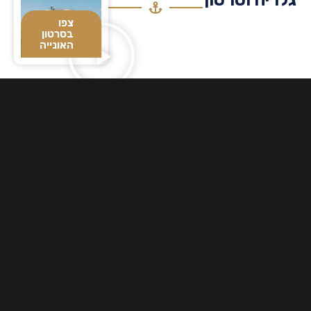
צפו
בסרטון
האונייה