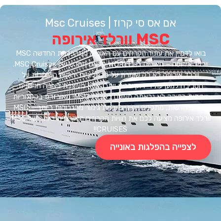
אם אס סי קרוז | Msc Cruises
MSC וורלד אירופה
בואו לדמיין את עתיד הקרוזים עם האונייה המהפכנית החדשה MSC
וורלד אירופה – האונייה ב-WORLD קלאס החדש של MSC Cruises.
ורלד אירופה לא רק שומרת על טכנולוגיות ירוקות השומרות על
ביבה למען עתיד ירוק ובריא יותר, אלא מעוצבת בצורה חדשנית
וייחודית כמוהה לא נראתה מעולם באוניות MSC! מאובזרת בקטגוריות
חדרים חדשות, מתקנים ייחודיים ורמת גימור מהגבוהות ביותר – MSC
וורלד אירופה מציעה לכם את חוויות הקרוזים היוקרתית ביותר של MSC
CRUISES!!
לצפייה בהפלגות באונייה