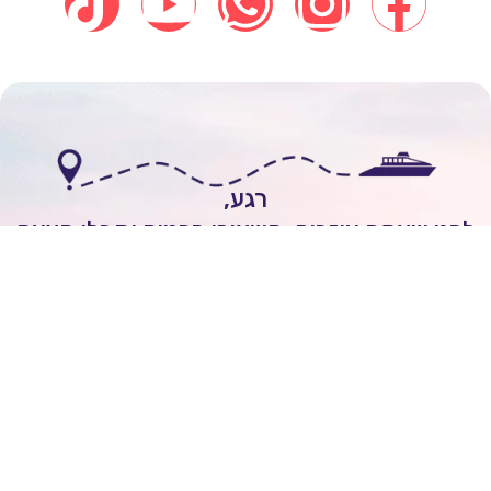
רגע,
י שאתם עוזבים, השאירו פרטים וקבלו הצעה
אישית להפלגה חלומית!
לשיחה עם יועץ שייט
Itai Rozenhimer
השאירו ביקורת של
5
כוכבים
On
יום 1 ago
מובן לי שכל הקרוזים יוצאים מחו"ל ולא מישראל.