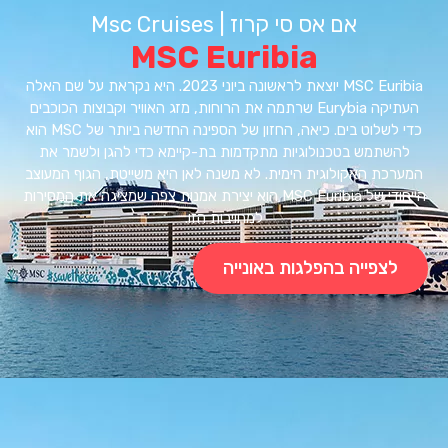
אם אס סי קרוז | Msc Cruises
MSC Euribia
MSC Euribia יוצאת לראשונה ביוני 2023. היא נקראת על שם האלה
העתיקה Eurybia שרתמה את הרוחות, מזג האוויר וקבוצות הכוכבים
כדי לשלוט בים. כיאה, החזון של הספינה החדשה ביותר של MSC הוא
השתמש בטכנולוגיות מתקדמות בת-קיימא כדי להגן ולשמר את
רכת האקולוגית הימית. לא משנה לאן היא משייטת, הגוף המעוצב
הייחודי של MSC Euribia הוא יצירת אמנות צפה שמציגה את המסירות
למחויבות הזו.
לצפייה בהפלגות באונייה