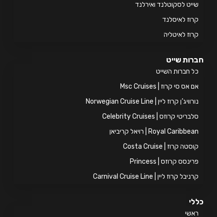
יט לסקוטלנד ואירלנד
וז לאיסלנד
וז לאיטליה
ות שייט
 חברות השייט
אס סי קרוז | Msc Cruises
ויג’ן קרוז ליין | Norwegian Cruise Line
ריטי קרוזס | Celebrity Cruises
Royal Caribb | רויאל קריביאן
טה קרוז | Costa Cruise
ינסס קרוזס | Princess
יבל קרוז ליין | Carnival Cruise Line
י
אשי