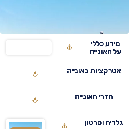
דע כללי
 האונייה
רקציות באונייה
חדרי האונייה
יה וסרטון