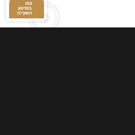
צפו
בסרטון
האונייה