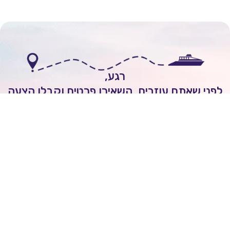
רגע,
י שאתם עוזבים, השאירו פרטים וקבלו הצעה
אישית להפלגה חלומית!
לשיחה עם יועץ שייט
Itai Rozenhimer
השאירו ביקורת של
5
כוכבים
On
יום 1 ago
מובן לי שכל הקרוזים יוצאים מחו"ל ולא מישראל.
הנני מסכים/ה לקבל מעת לעת חדשות ועדכונים מעולם