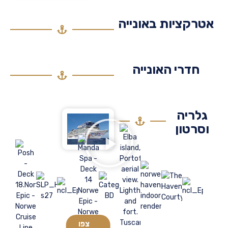
רקציות באונייה
חדרי האונייה
לריה
סרטון
צפו