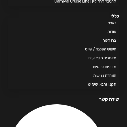
יבל קרוז ליין | Carnival Cruise Line
י
אשי
דות
ו קשר
פוש הפלגה / שייט
מרים מקצועיים
יניות פרטיות
הרת נגישות
נון ותנאי שימוש
רת קשר