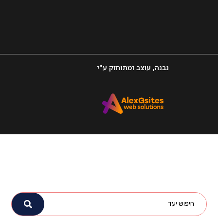
נבנה, עוצב ומתוחזק ע"י