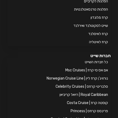
לגות לקריביים
לגות טרנסאטלנטיות
וז מלונדון
יט לסקוטלנד ואירלנד
וז לאיסלנד
וז לאיטליה
ות שייט
 חברות השייט
אס סי קרוז | Msc Cruises
ויג’ן קרוז ליין | Norwegian Cruise Line
ריטי קרוזס | Celebrity Cruises
Royal Caribb | רויאל קריביאן
טה קרוז | Costa Cruise
ינסס קרוזס | Princess