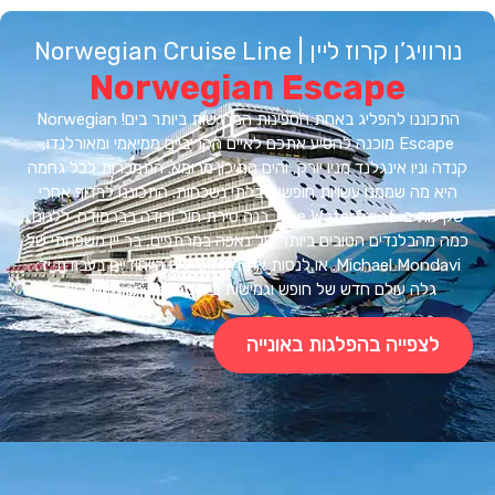
יג’ן קרוז ליין | Norwegian Cruise Line
Norwegian Escape
התכוננו להפליג באחת הספינות המרגשות ביותר בים! Norwegian
Escape מוכנה להסיע אתכם לאיים הקריביים ממיאמי ומאורלנדו,
 וניו אינגלנד מניו יורק, והים התיכון מרומא. התמכרות לכל גחמה
א מה שממנו עשויות חופשות בלתי נשכחות. התכוננו לרדוף אחרי
שקיעות ב-The Waterfront. בנה טירת חול ורודה בברמודה. ללגום
מהבלנדים הטובים ביותר של נאפה במרתפים, בר יין משפחתי של
Michael Mondavi. או לנסות את הקוקטיילים הייחודיים בעבודת יד.
גלה עולם חדש של חופש וגמישות ב-Norwegian Escape.
לצפייה בהפלגות באונייה