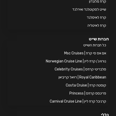
וז מלונדון
יט לסקוטלנד ואירלנד
וז לאיסלנד
וז לאיטליה
ות שייט
 חברות השייט
אס סי קרוז | Msc Cruises
ויג’ן קרוז ליין | Norwegian Cruise Line
ריטי קרוזס | Celebrity Cruises
Royal Caribb | רויאל קריביאן
טה קרוז | Costa Cruise
ינסס קרוזס | Princess
יבל קרוז ליין | Carnival Cruise Line
י