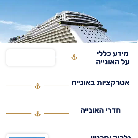
דע כללי
 האונייה
רקציות באונייה
חדרי האונייה
יה וסרטון