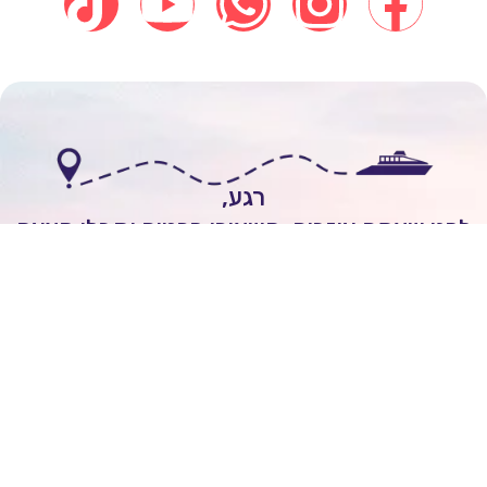
רגע,
י שאתם עוזבים, השאירו פרטים וקבלו הצעה
אישית להפלגה חלומית!
לשיחה עם יועץ שייט
עדי נויפלד
השאירו ביקורת של
5
כוכבים
On
2 ימים ago
מובן לי שכל הקרוזים יוצאים מחו"ל ולא מישראל.