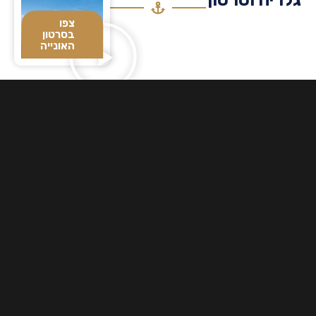
צפו
בסרטון
האונייה