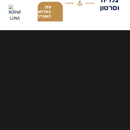
סרטון
צפו
בסרטון
האונייה