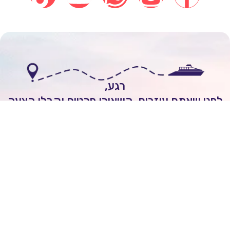
רגע,
י שאתם עוזבים, השאירו פרטים וקבלו הצעה
אישית להפלגה חלומית!
לשיחה עם יועץ שייט
Itai Rozenhimer
השאירו ביקורת של
5
כוכבים
On
יום 1 ago
מובן לי שכל הקרוזים יוצאים מחו"ל ולא מישראל.