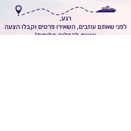
רגע,
י שאתם עוזבים, השאירו פרטים וקבלו הצעה
אישית להפלגה חלומית!
לשיחה עם יועץ שייט
Itai Rozenhimer
השאירו ביקורת של
5
כוכבים
On
יום 1 ago
מובן לי שכל הקרוזים יוצאים מחו"ל ולא מישראל.
הנני מסכים/ה לקבל מעת לעת חדשות ועדכונים מעולם
שייט לרבות מבצעים וחומרים פרסומיים
אני מאשר/ת כי ידוע לי שהפרטים שמסרתי יישמרו
ויעובדו בהתאם לחוק הגנת הפרטיות, התשמ"א–1981
ולל תיקון 13), ובהתאם ל
מדיניות הפרטיות
שלנו.