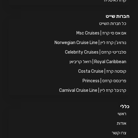
וז לאיטליה
ות שייט
 חברות השייט
אס סי קרוז | Msc Cruises
ויג’ן קרוז ליין | Norwegian Cruise Line
ריטי קרוזס | Celebrity Cruises
Royal Caribb | רויאל קריביאן
טה קרוז | Costa Cruise
ינסס קרוזס | Princess
יבל קרוז ליין | Carnival Cruise Line
י
אשי
דות
ו קשר