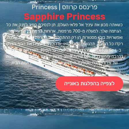
פרינסס קרוזס | Princess
Sapphire Princess
ה מכוון את עיניך אל פלאי העולם, תן לנסיכת ספיר לפנק את כל
הגחמה שלך. למעלה מ-700 מרפסות, ארוחות גורמה ברמה עולמית
רויות בילוי מסנוורות הן רק ההתחלה של ההרפתקה הימית שלכם.
 כל הלילה, תהנו ממשחקי קזינו או הירגעו והצעירו את הגוף והנפש
ב-Lotus Spa®. מהרגע שאתה עולה על הסיפון, הוא רוצה שתרגיש
ה וממש בבית. ועם שירות קשוב מצוות ידידותי שיודע מה המשמעות
של אירוח, תגלו שספינת ה-Princess® שלכם היא באמת הבית
שלכם הרחק מהבית.
לצפייה בהפלגות באונייה