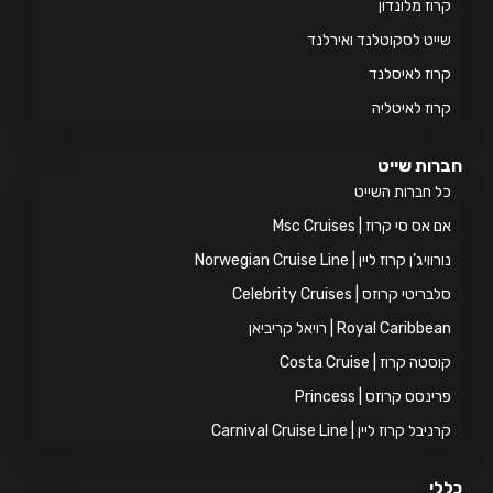
וז מלונדון
יט לסקוטלנד ואירלנד
וז לאיסלנד
וז לאיטליה
ות שייט
 חברות השייט
אס סי קרוז | Msc Cruises
ויג’ן קרוז ליין | Norwegian Cruise Line
ריטי קרוזס | Celebrity Cruises
Royal Caribb | רויאל קריביאן
טה קרוז | Costa Cruise
ינסס קרוזס | Princess
יבל קרוז ליין | Carnival Cruise Line
י