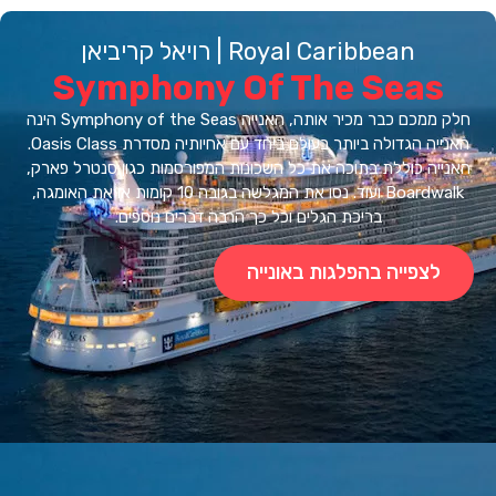
Royal Caribbean | רויאל קריביאן
Symphony Of The Seas
חלק ממכם כבר מכיר אותה, האנייה Symphony of the Seas הינה
האנייה הגדולה ביותר בעולם ביחד עם אחיותיה מסדרת Oasis Class.
יה כוללת בתוכה את כל השכונות המפורסמות כגון סנטרל פארק,
Boardwalk ועוד. נסו את המגלשה בגובה 10 קומות או את האומגה,
בריכת הגלים וכל כך הרבה דברים נוספים.
לצפייה בהפלגות באונייה