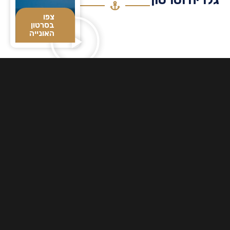
צפו
בסרטון
האונייה