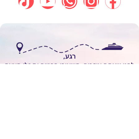
רגע,
י שאתם עוזבים, השאירו פרטים וקבלו הצעה
אישית להפלגה חלומית!
לשיחה עם יועץ שייט
עדי נויפלד
השאירו ביקורת של
5
כוכבים
On
2 ימים ago
מובן לי שכל הקרוזים יוצאים מחו"ל ולא מישראל.