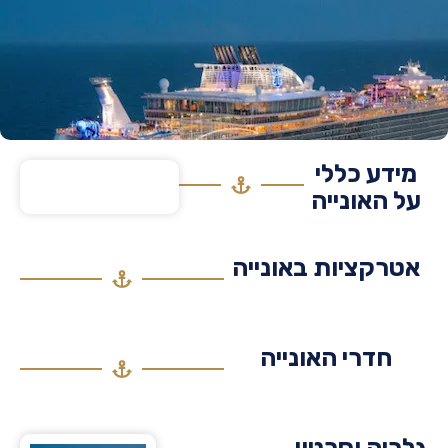
דע כללי
 האונייה
רקציות באונייה
חדרי האונייה
יה וסרטון