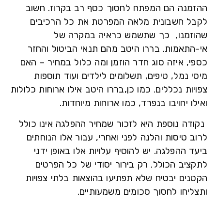
מנה הם המפתח לחסוך כסף רב בקרוז. חשוב
ל חשבונית מלאה המפרטת את כל הרכיבים
זמנו, כך שתשמש כראיה במקרה של
התאמות. בררו היטב מהם תנאי הביטול והחזר
י, איזה סוג חדר הוזמן ומה כלול במחיר – האם
 נמל, טיפים, תשלומים לילדים ועוד תוספות
ות נכללים. כמו כן,בררו היטב אילו ארוחות כלולות
ו יחויבו בנפרד, כמו ארוחות מיוחדות.
דה נוספת
היא לזכור שמחיר ההפלגה אינו כולל
 טיסות והלנה לפני ואחרי, עבור אלו הנוחתים
 ההפלגה. יש להוסיף עלויות אלו באופן ידני
ציב הכולל. רק בירור יסודי של כל הפרטים
נים יבטיח שלא תפתיעו בהוצאות בלתי צפויות
ליחו לחסוך סכומים משמעותיים.