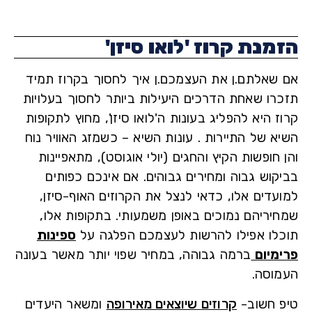
מנת קרוז 'לואו סיזן'
שאלתם.ן את העצמכם.ן איך לחסוך בקרוז תמיד
רו שאחת הדרכים היעילות ביותר לחסוך בעלויות
 היא להפליג בעונות ה'לואו סיזן', מחוץ לתקופות
א של התיירות . עונות השיא – כשמזג האוויר נוח
חופשות הקיץ והחגים (יולי אוגוסט), מתאפיינות
קוש גבוה ומחירים גבוהים. אם אינכם כפותים
עדים אלו, כדאי לנצל את הקרוזים האוף-סיזן,
יריהם נמוכים באופן משמעותי. בתקופות אלו,
לו אפילו להרשות לעצמכם הפלגה על
ספינות
מיום
ברמה גבוהה, במחיר שפוי יותר מאשר בעונה
וסה.
 חשוב-
קרוזים שיוצאים מאירופה
ומשאר היעדים