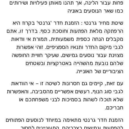
 עבור הלינה, אך תהנו מאותן פעילויות ושירותים
 שאר הנוסעים באוניה
ת מחיר גרנטי :
הזמנת חדר 'גרנטי' בקרוז היא
תקה מלאת הפתעות וחוסכת כסף. בדרך זו, אתם
לים הנחה כספית משמעותית, תמורת אי וודאות
 מיקום החדר ותנאיו הספציפיים. זוהי אפשרות
ינת עבור נוסעים גמישים, שעיקר חוויית החופשה
ם נובעת מהשהייה באטרקציות ובשטחים
וריים של האונייה.
את, קיימים גם חסרונות לשיטה זו – אי הוודאות
י סוג הנוף, רעשים אפשריים מהסביבה, והאפשרות
 תוכלו לשהות בסמיכות לבני משפחתכם או
יכם.
נת חדר גרנטי מתאימה במיוחד לנוסעים הפתוחים
תעות וגמישים בצרכיהם, המעוניינים לחסוך